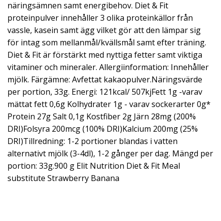
näringsämnen samt energibehov. Diet & Fit
proteinpulver innehåller 3 olika proteinkällor från
vassle, kasein samt ägg vilket gör att den lämpar sig
för intag som mellanmål/kvällsmål samt efter träning.
Diet & Fit är förstärkt med nyttiga fetter samt viktiga
vitaminer och mineraler. Allergiinformation: Innehåller
mjölk. Färgämne: Avfettat kakaopulver.Näringsvärde
per portion, 33g. Energi: 121kcal/ 507kjFett 1g -varav
mättat fett 0,6g Kolhydrater 1g - varav sockerarter 0g*
Protein 27g Salt 0,1g Kostfiber 2g Järn 28mg (200%
DRI)Folsyra 200mcg (100% DRI)Kalcium 200mg (25%
DRI)Tillredning: 1-2 portioner blandas i vatten
alternativt mjölk (3-4dl), 1-2 gånger per dag. Mängd per
portion: 33g.900 g Elit Nutrition Diet & Fit Meal
substitute Strawberry Banana