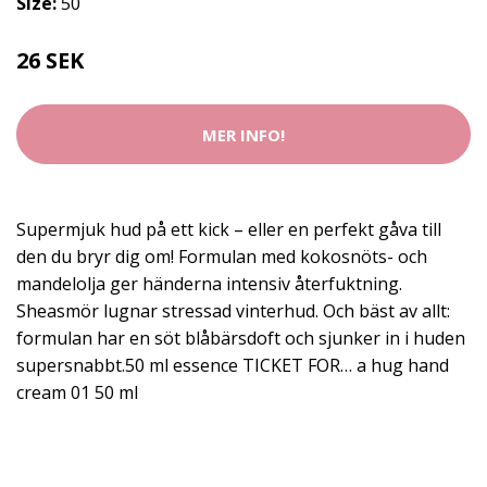
Size:
50
26 SEK
MER INFO!
Supermjuk hud på ett kick – eller en perfekt gåva till
den du bryr dig om! Formulan med kokosnöts- och
mandelolja ger händerna intensiv återfuktning.
Sheasmör lugnar stressad vinterhud. Och bäst av allt:
formulan har en söt blåbärsdoft och sjunker in i huden
supersnabbt.50 ml essence TICKET FOR… a hug hand
cream 01 50 ml