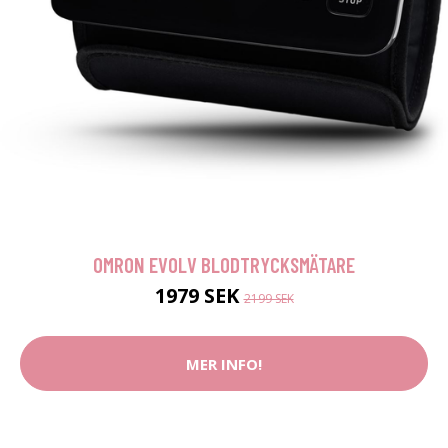
OMRON EVOLV BLODTRYCKSMÄTARE
1979 SEK
2199 SEK
MER INFO!