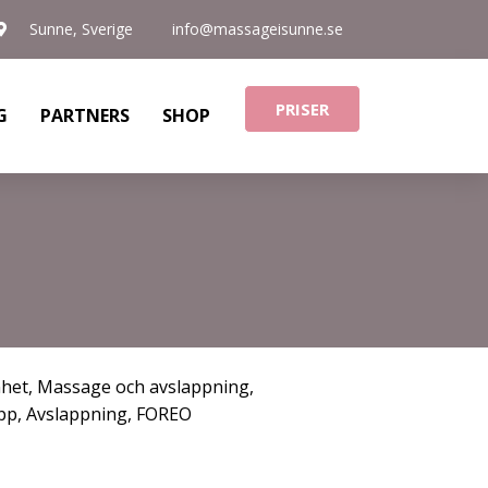
Sunne, Sverige
info@massageisunne.se
PRISER
G
PARTNERS
SHOP
nhet
,
Massage och avslappning
,
pp
,
Avslappning
,
FOREO