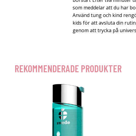
borsta i. Efter två minuter 
som meddelar att du har bors
Använd tung och kind rengö
kids för att avsluta din rutin
genom att trycka på univer
REKOMMENDERADE PRODUKTER