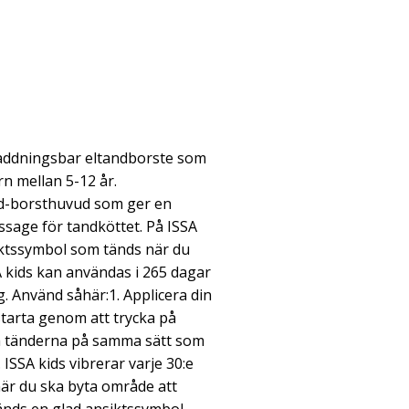
laddningsbar eltandborste som
rn mellan 5-12 år.
id-borsthuvud som ger en
age för tandköttet. På ISSA
iktssymbol som tänds när du
A kids kan användas i 265 dagar
 Använd såhär:1. Applicera din
tarta genom att trycka på
a tänderna på samma sätt som
ISSA kids vibrerar varje 30:e
när du ska byta område att