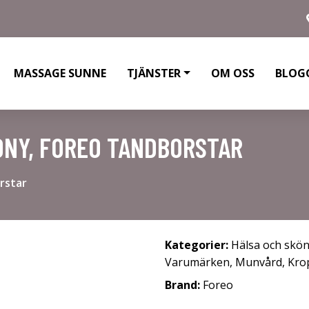
MASSAGE SUNNE
TJÄNSTER
OM OSS
BLOG
PONY, FOREO TANDBORSTAR
rstar
Kategorier:
Hälsa och skö
Varumärken
,
Munvård
,
Kro
Brand:
Foreo