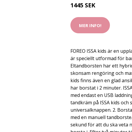
1445 SEK
MER INFO!
FOREO ISSA kids är en upp
är speciellt utformad för ba
Eltandborsten har ett hybr
skonsam rengöring och mass
kids finns även en glad ans
har borstat i 2 minuter. ISS
med endast en USB laddning.
tandkräm på ISSA kids och s
universalknappen. 2. Borst
med en manuell tandborste. 
sekund för att du ska veta 