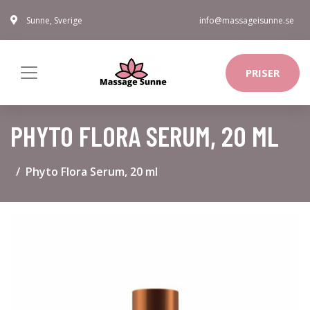
Sunne, Sverige
info@massageisunne.se
PRISER
PHYTO FLORA SERUM, 20 ML
Phyto Flora Serum, 20 ml