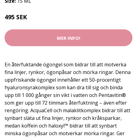
Size:
15 ML
495 SEK
MER INFO!
En återfuktande ögongel som bidrar till att motverka
fina linjer, rynkor, ögonpåsar och mörka ringar. Denna
uppfriskande ögongel innehåller ett 50-procentigt
hyaluronsyrakomplex som kan dra till sig och binda
upp till 1 000 gånger sin vikt i vatten och Pentavitin®
som ger upp till 72 timmars återfuktning – även efter
rengöring. AcquaCell och malaklitkomplex bidrar till att
synbart släta ut fina linjer, rynkor och kråksparkar,
medan koffein och haloxyl™ bidrar till att synbart
minska ögonpåsar och motverkar mörka ringar. Ger