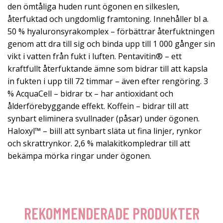
den ömtåliga huden runt ögonen en silkeslen,
återfuktad och ungdomlig framtoning. Innehåller bl a.
50 % hyaluronsyrakomplex – förbättrar återfuktningen
genom att dra till sig och binda upp till 1 000 gånger sin
vikt i vatten från fukt i luften. Pentavitin® – ett
kraftfullt återfuktande ämne som bidrar till att kapsla
in fukten i upp till 72 timmar – även efter rengöring. 3
% AcquaCell – bidrar tx – har antioxidant och
ålderförebyggande effekt. Koffein – bidrar till att
synbart eliminera svullnader (påsar) under ögonen.
Haloxyl™ – biill att synbart släta ut fina linjer, rynkor
och skrattrynkor. 2,6 % malakitkompledrar till att
bekämpa mörka ringar under ögonen.
REKOMMENDERADE PRODUKTER