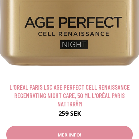
L'ORÉAL PARIS LSC AGE PERFECT CELL RENAISSANCE
REGENRATING NIGHT CARE, 50 ML L'ORÉAL PARIS
NATTKRÄM
259 SEK
MER INFO!