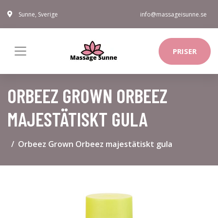
Sunne, Sverige
info@massageisunne.se
PRISER
ORBEEZ GROWN ORBEEZ
MAJESTÄTISKT GULA
Orbeez Grown Orbeez majestätiskt gula